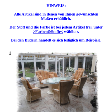
HINWEIS:
Alle Artikel sind in denen von Ihnen gewünschten
Maßen erhältlich.
Der Stoff und die Farbe ist bei jedem Artikel frei, unter
>Farben&Stoffe<
wählbar.
Bei den Bildern handelt es sich lediglich um Beispiele.
1