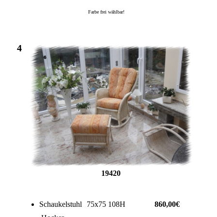
Farbe frei wählbar!
4
19420
Schaukelstuhl
75x75 108H
860,00€