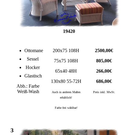
19420
Ottomane
200x75 108H
2500,00€
Sessel
75x75 108H
805,00€
Hocker
65x40 48H
266,00€
Glastisch
130x80 55-72H
686,00€
Abb.: Farbe
Weiß-Wash
Auch in anderen Maßen
Preis inkl. MwSt.
erhältlich!
Farbe frei wählbar!
3