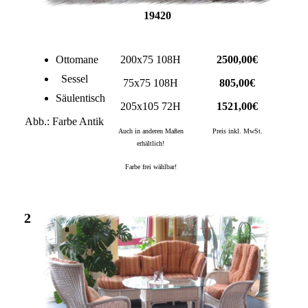
19420
Ottomane
200x75 108H
2500,00€
Sessel
75x75 108H
805,00€
Säulentisch
205x105 72H
1521,00€
Abb.: Farbe Antik
Auch in anderen Maßen
Preis inkl. MwSt.
erhältlich!
Farbe frei wählbar!
2