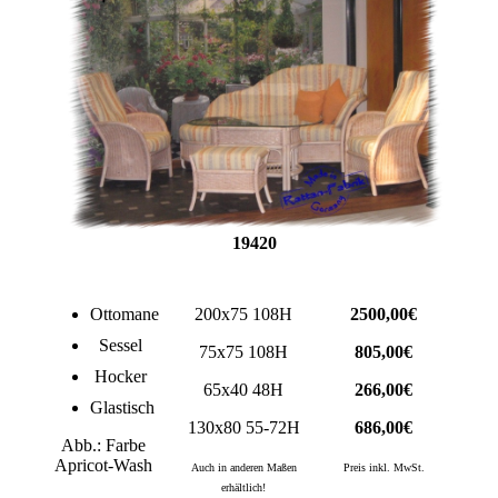
19420
Ottomane
200x75 108H
2500,00€
Sessel
75x75 108H
805,00€
Hocker
65x40 48H
266,00€
Glastisch
130x80 55-72H
686,00€
Abb.: Farbe
Apricot-Wash
Auch in anderen Maßen
Preis inkl. MwSt.
erhältlich!