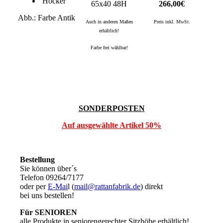
Hocker
65x40 48H
266,00€
Abb.: Farbe Antik
Auch in anderen Maßen
Preis inkl. MwSt.
erhältlich!
Farbe frei wählbar!
SONDERPOSTEN
Auf ausgewählte Artikel 50%
Bestellung
Sie können über´s
Telefon 09264/7177
oder per
E-Mai
l (
mail@rattanfabrik.de
) direkt
bei uns bestellen!
Für SENIOREN
alle Produkte in seniorengerechter Sitzhöhe erhältlich!